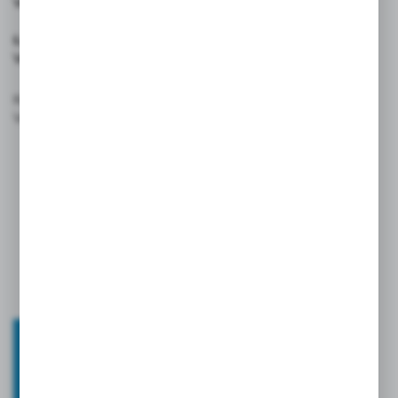
VOYAGER
Ładowarki bezprzewodowe
VOYAGER
XD
Kubki termiczne
VOYAGER