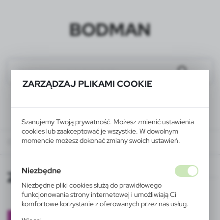
BODMAN
ZARZĄDZAJ PLIKAMI COOKIE
Szanujemy Twoją prywatność. Możesz zmienić ustawienia
cookies lub zaakceptować je wszystkie. W dowolnym
momencie możesz dokonać zmiany swoich ustawień.
O nas
ARTYKUŁY REKLAMOWE
ZESTAWIENIA PRODUKTÓW
Niezbędne
ZESTAWIENIA PRODUKTÓW
Niezbędne pliki cookies służą do prawidłowego
funkcjonowania strony internetowej i umożliwiają Ci
komfortowe korzystanie z oferowanych przez nas usług.
Pliki cookies odpowiadają na podejmowane przez Ciebie