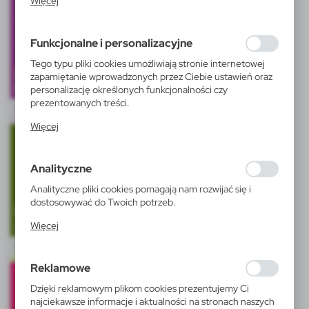
Więcej
działania w celu m.in. dostosowania Twoich ustawień
preferencji prywatności, logowania czy wypełniania
formularzy. Dzięki plikom cookies strona, z której
Funkcjonalne i personalizacyjne
korzystasz, może działać bez zakłóceń.
Tego typu pliki cookies umożliwiają stronie internetowej
zapamiętanie wprowadzonych przez Ciebie ustawień oraz
personalizację określonych funkcjonalności czy
prezentowanych treści.
Dzięki tym plikom cookies możemy zapewnić Ci większy
Więcej
komfort korzystania z funkcjonalności naszej strony
poprzez dopasowanie jej do Twoich indywidualnych
preferencji. Wyrażenie zgody na funkcjonalne i
Analityczne
personalizacyjne pliki cookies gwarantuje dostępność
większej ilości funkcji na stronie.
Analityczne pliki cookies pomagają nam rozwijać się i
dostosowywać do Twoich potrzeb.
Cookies analityczne pozwalają na uzyskanie informacji w
Więcej
zakresie wykorzystywania witryny internetowej, miejsca
oraz częstotliwości, z jaką odwiedzane są nasze serwisy
www. Dane pozwalają nam na ocenę naszych serwisów
Reklamowe
internetowych pod względem ich popularności wśród
użytkowników. Zgromadzone informacje są przetwarzane
Dzięki reklamowym plikom cookies prezentujemy Ci
w formie zanonimizowanej. Wyrażenie zgody na
najciekawsze informacje i aktualności na stronach naszych