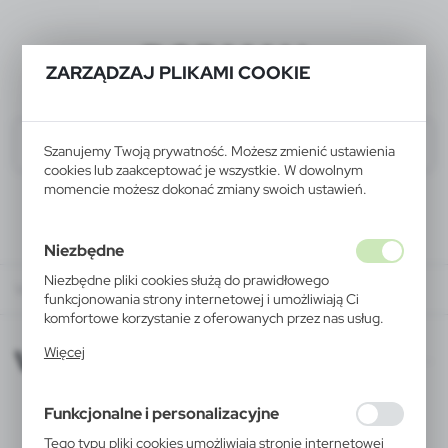
BODMAN
ZARZĄDZAJ PLIKAMI COOKIE
Szanujemy Twoją prywatność. Możesz zmienić ustawienia
cookies lub zaakceptować je wszystkie. W dowolnym
momencie możesz dokonać zmiany swoich ustawień.
Niezbędne
Niezbędne pliki cookies służą do prawidłowego
VoyagerXD 2015-09-18
funkcjonowania strony internetowej i umożliwiają Ci
komfortowe korzystanie z oferowanych przez nas usług.
Pliki cookies odpowiadają na podejmowane przez Ciebie
VoyagerXD 2015-09-18
Więcej
działania w celu m.in. dostosowania Twoich ustawień
preferencji prywatności, logowania czy wypełniania
formularzy. Dzięki plikom cookies strona, z której
Funkcjonalne i personalizacyjne
korzystasz, może działać bez zakłóceń.
Tego typu pliki cookies umożliwiają stronie internetowej