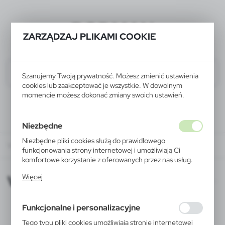
BODMAN
ZARZĄDZAJ PLIKAMI COOKIE
Szanujemy Twoją prywatność. Możesz zmienić ustawienia
cookies lub zaakceptować je wszystkie. W dowolnym
momencie możesz dokonać zmiany swoich ustawień.
Niezbędne
Niezbędne pliki cookies służą do prawidłowego
VOYAGER XD 2015-09-14
funkcjonowania strony internetowej i umożliwiają Ci
komfortowe korzystanie z oferowanych przez nas usług.
Pliki cookies odpowiadają na podejmowane przez Ciebie
VOYAGER XD 2015-09-14
Więcej
działania w celu m.in. dostosowania Twoich ustawień
preferencji prywatności, logowania czy wypełniania
formularzy. Dzięki plikom cookies strona, z której
Funkcjonalne i personalizacyjne
korzystasz, może działać bez zakłóceń.
Tego typu pliki cookies umożliwiają stronie internetowej