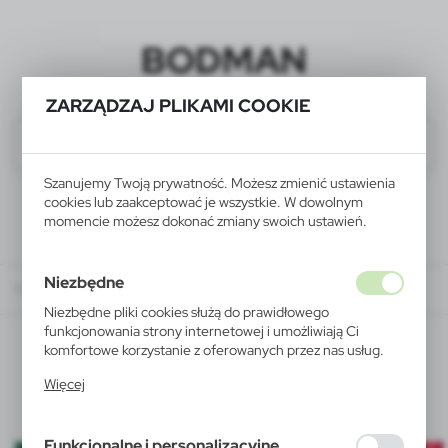
BODMAN
ZARZĄDZAJ PLIKAMI COOKIE
Szanujemy Twoją prywatność. Możesz zmienić ustawienia
cookies lub zaakceptować je wszystkie. W dowolnym
momencie możesz dokonać zmiany swoich ustawień.
Niezbędne
O nas
PROMOCJE
Promocja! Filcowa torba na zakupy
Niezbędne pliki cookies służą do prawidłowego
funkcjonowania strony internetowej i umożliwiają Ci
komfortowe korzystanie z oferowanych przez nas usług.
Promocja! Filcowa torba na
Pliki cookies odpowiadają na podejmowane przez Ciebie
zakupy
Więcej
działania w celu m.in. dostosowania Twoich ustawień
preferencji prywatności, logowania czy wypełniania
formularzy. Dzięki plikom cookies strona, z której
Funkcjonalne i personalizacyjne