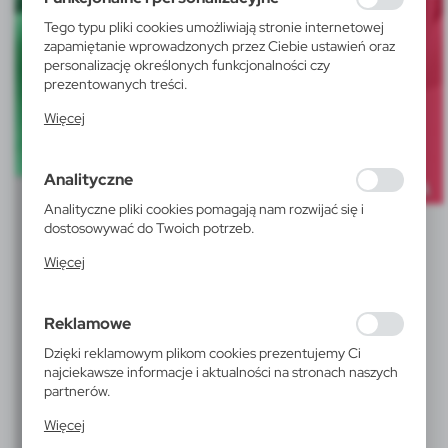
korzystasz, może działać bez zakłóceń.
Tego typu pliki cookies umożliwiają stronie internetowej
zapamiętanie wprowadzonych przez Ciebie ustawień oraz
personalizację określonych funkcjonalności czy
prezentowanych treści.
Dzięki tym plikom cookies możemy zapewnić Ci większy
Więcej
komfort korzystania z funkcjonalności naszej strony
poprzez dopasowanie jej do Twoich indywidualnych
preferencji. Wyrażenie zgody na funkcjonalne i
Analityczne
personalizacyjne pliki cookies gwarantuje dostępność
większej ilości funkcji na stronie.
Analityczne pliki cookies pomagają nam rozwijać się i
dostosowywać do Twoich potrzeb.
Cookies analityczne pozwalają na uzyskanie informacji w
Więcej
zakresie wykorzystywania witryny internetowej, miejsca
oraz częstotliwości, z jaką odwiedzane są nasze serwisy
www. Dane pozwalają nam na ocenę naszych serwisów
Reklamowe
internetowych pod względem ich popularności wśród
użytkowników. Zgromadzone informacje są przetwarzane
Dzięki reklamowym plikom cookies prezentujemy Ci
w formie zanonimizowanej. Wyrażenie zgody na
najciekawsze informacje i aktualności na stronach naszych
analityczne pliki cookies gwarantuje dostępność
partnerów.
wszystkich funkcjonalności.
Promocyjne pliki cookies służą do prezentowania Ci
Więcej
naszych komunikatów na podstawie analizy Twoich