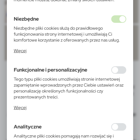
Niezbędne
Niezbędne pliki cookies służą do prawidłowego
funkcjonowania strony internetowej i umożliwiają Ci
komfortowe korzystanie z oferowanych przez nas usług.
Pliki cookies odpowiadają na podejmowane przez Ciebie
Więcej
działania w celu m.in. dostosowania Twoich ustawień
preferencji prywatności, logowania czy wypełniania
formularzy. Dzięki plikom cookies strona, z której
Funkcjonalne i personalizacyjne
korzystasz, może działać bez zakłóceń.
Tego typu pliki cookies umożliwiają stronie internetowej
zapamiętanie wprowadzonych przez Ciebie ustawień oraz
Doming NFC to połączenie tradycyjnej techniki domingu z
personalizację określonych funkcjonalności czy
NFC (komunikacja bezprzewodowa oparta na technologii
prezentowanych treści.
zbliżeniowej).
Dzięki tym plikom cookies możemy zapewnić Ci większy
Pod nadrukiem znajduje się chip NFC, na którym można
Więcej
komfort korzystania z funkcjonalności naszej strony
zapisać użyteczne dla klienta informacje: adres landing page
poprzez dopasowanie jej do Twoich indywidualnych
czy link do filmu.
preferencji. Wyrażenie zgody na funkcjonalne i
Analityczne
personalizacyjne pliki cookies gwarantuje dostępność
większej ilości funkcji na stronie.
Analityczne pliki cookies pomagają nam rozwijać się i