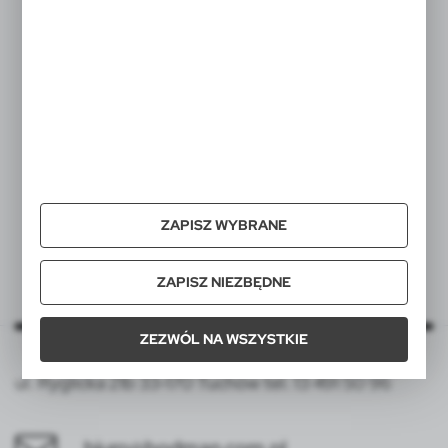
ZAPISZ WYBRANE
*Rozmiar naklejki nie może być mniejszy niż Chip NFC.
ZAPISZ NIEZBĘDNE
ZEZWÓL NA WSZYSTKIE
ul. Ryglicka 21b 33-170 Tuchów tel. 13 491 50 96
biuro@bodman.com.pl