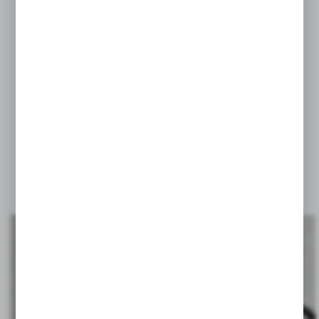
SMYCZ REKLAMOWA
BRELOK
STACJA POGODY
KALKULATOR
ORGANIZER NA BIURKO
z wyjątkiem metalu, który zakłóca sygnał NFC.
Przykłady znakowania techniką Doming NFC: