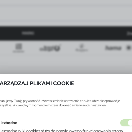
MARKI
Zn
ARZĄDZAJ PLIKAMI COOKIE
zanujemy Twoją prywatność. Możesz zmienić ustawienia cookies lub zaakceptować je
szystkie. W dowolnym momencie możesz dokonać zmiany swoich ustawień.
iezbędne
iezbędne pliki cookies służą do prawidłowego funkcjonowania strony