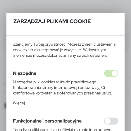
BODMAN
ZARZĄDZAJ PLIKAMI COOKIE
Szanujemy Twoją prywatność. Możesz zmienić ustawienia
cookies lub zaakceptować je wszystkie. W dowolnym
momencie możesz dokonać zmiany swoich ustawień.
Niezbędne
Niezbędne pliki cookies służą do prawidłowego
KATALOGI ONLINE
funkcjonowania strony internetowej i umożliwiają Ci
komfortowe korzystanie z oferowanych przez nas usług.
Pliki cookies odpowiadają na podejmowane przez Ciebie
KATALOGI ONLINE
Więcej
działania w celu m.in. dostosowania Twoich ustawień
preferencji prywatności, logowania czy wypełniania
formularzy. Dzięki plikom cookies strona, z której
Funkcjonalne i personalizacyjne
korzystasz, może działać bez zakłóceń.
Tego typu pliki cookies umożliwiają stronie internetowej