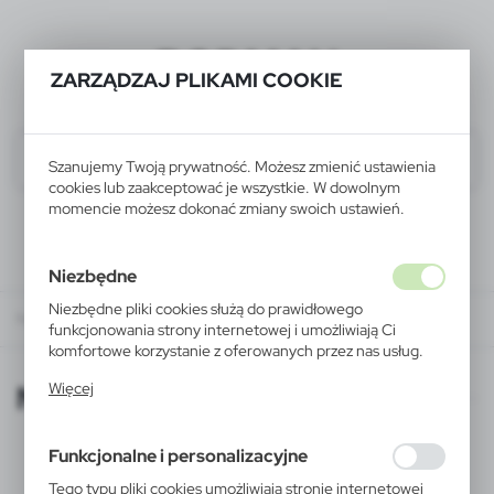
BODMAN
ZARZĄDZAJ PLIKAMI COOKIE
Szanujemy Twoją prywatność. Możesz zmienić ustawienia
cookies lub zaakceptować je wszystkie. W dowolnym
momencie możesz dokonać zmiany swoich ustawień.
Niezbędne
Niezbędne pliki cookies służą do prawidłowego
Newsletter
funkcjonowania strony internetowej i umożliwiają Ci
komfortowe korzystanie z oferowanych przez nas usług.
Pliki cookies odpowiadają na podejmowane przez Ciebie
Newsletter
Więcej
działania w celu m.in. dostosowania Twoich ustawień
preferencji prywatności, logowania czy wypełniania
formularzy. Dzięki plikom cookies strona, z której
Funkcjonalne i personalizacyjne
korzystasz, może działać bez zakłóceń.
Jeśli są Państwo zainteresowani otrzymywaniem informacji o
nowościach z naszej oferty, prosimy o wypełnienie formularza:
Tego typu pliki cookies umożliwiają stronie internetowej