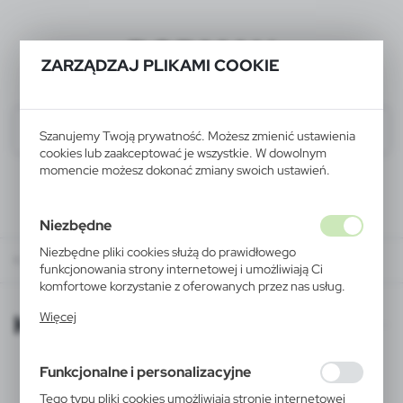
BODMAN
ZARZĄDZAJ PLIKAMI COOKIE
Szanujemy Twoją prywatność. Możesz zmienić ustawienia
cookies lub zaakceptować je wszystkie. W dowolnym
momencie możesz dokonać zmiany swoich ustawień.
Niezbędne
Niezbędne pliki cookies służą do prawidłowego
KATALOGI ONLINE
funkcjonowania strony internetowej i umożliwiają Ci
komfortowe korzystanie z oferowanych przez nas usług.
Pliki cookies odpowiadają na podejmowane przez Ciebie
KATALOGI ONLINE
Więcej
działania w celu m.in. dostosowania Twoich ustawień
preferencji prywatności, logowania czy wypełniania
formularzy. Dzięki plikom cookies strona, z której
Funkcjonalne i personalizacyjne
korzystasz, może działać bez zakłóceń.
Tego typu pliki cookies umożliwiają stronie internetowej