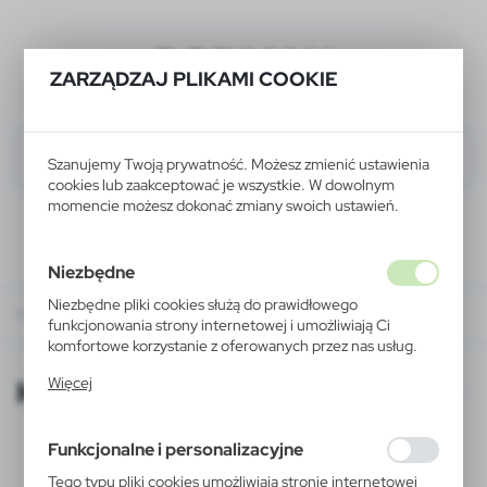
BODMAN
ZARZĄDZAJ PLIKAMI COOKIE
Szanujemy Twoją prywatność. Możesz zmienić ustawienia
cookies lub zaakceptować je wszystkie. W dowolnym
momencie możesz dokonać zmiany swoich ustawień.
Niezbędne
Niezbędne pliki cookies służą do prawidłowego
KATALOGI ONLINE
funkcjonowania strony internetowej i umożliwiają Ci
komfortowe korzystanie z oferowanych przez nas usług.
Pliki cookies odpowiadają na podejmowane przez Ciebie
KATALOGI ONLINE
Więcej
działania w celu m.in. dostosowania Twoich ustawień
preferencji prywatności, logowania czy wypełniania
formularzy. Dzięki plikom cookies strona, z której
Funkcjonalne i personalizacyjne
korzystasz, może działać bez zakłóceń.
Tego typu pliki cookies umożliwiają stronie internetowej