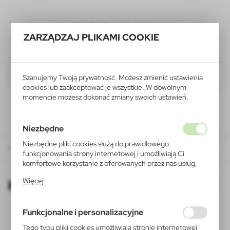
BODMAN
ZARZĄDZAJ PLIKAMI COOKIE
Szanujemy Twoją prywatność. Możesz zmienić ustawienia
cookies lub zaakceptować je wszystkie. W dowolnym
momencie możesz dokonać zmiany swoich ustawień.
Niezbędne
Niezbędne pliki cookies służą do prawidłowego
KATALOGI ONLINE
funkcjonowania strony internetowej i umożliwiają Ci
komfortowe korzystanie z oferowanych przez nas usług.
Pliki cookies odpowiadają na podejmowane przez Ciebie
KATALOGI ONLINE
Więcej
działania w celu m.in. dostosowania Twoich ustawień
preferencji prywatności, logowania czy wypełniania
formularzy. Dzięki plikom cookies strona, z której
Funkcjonalne i personalizacyjne
korzystasz, może działać bez zakłóceń.
Tego typu pliki cookies umożliwiają stronie internetowej