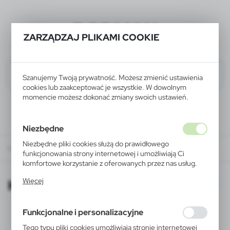
BODMAN
ZARZĄDZAJ PLIKAMI COOKIE
Szanujemy Twoją prywatność. Możesz zmienić ustawienia
cookies lub zaakceptować je wszystkie. W dowolnym
momencie możesz dokonać zmiany swoich ustawień.
Niezbędne
Niezbędne pliki cookies służą do prawidłowego
KATALOGI ONLINE
funkcjonowania strony internetowej i umożliwiają Ci
komfortowe korzystanie z oferowanych przez nas usług.
Pliki cookies odpowiadają na podejmowane przez Ciebie
KATALOGI ONLINE
Więcej
działania w celu m.in. dostosowania Twoich ustawień
preferencji prywatności, logowania czy wypełniania
formularzy. Dzięki plikom cookies strona, z której
Funkcjonalne i personalizacyjne
korzystasz, może działać bez zakłóceń.
Tego typu pliki cookies umożliwiają stronie internetowej