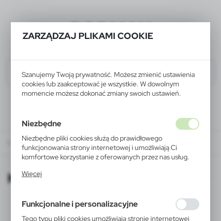
BODMAN
ZARZĄDZAJ PLIKAMI COOKIE
Szanujemy Twoją prywatność. Możesz zmienić ustawienia
cookies lub zaakceptować je wszystkie. W dowolnym
momencie możesz dokonać zmiany swoich ustawień.
Niezbędne
Niezbędne pliki cookies służą do prawidłowego
KATALOGI ONLINE
funkcjonowania strony internetowej i umożliwiają Ci
komfortowe korzystanie z oferowanych przez nas usług.
Pliki cookies odpowiadają na podejmowane przez Ciebie
KATALOGI ONLINE
Więcej
działania w celu m.in. dostosowania Twoich ustawień
preferencji prywatności, logowania czy wypełniania
formularzy. Dzięki plikom cookies strona, z której
Funkcjonalne i personalizacyjne
korzystasz, może działać bez zakłóceń.
Tego typu pliki cookies umożliwiają stronie internetowej