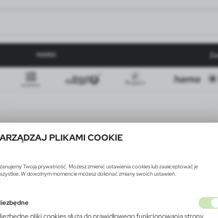
MARKI
Zn
ARZĄDZAJ PLIKAMI COOKIE
zanujemy Twoją prywatność. Możesz zmienić ustawienia cookies lub zaakceptować je
szystkie. W dowolnym momencie możesz dokonać zmiany swoich ustawień.
iezbędne
iezbędne pliki cookies służą do prawidłowego funkcjonowania strony